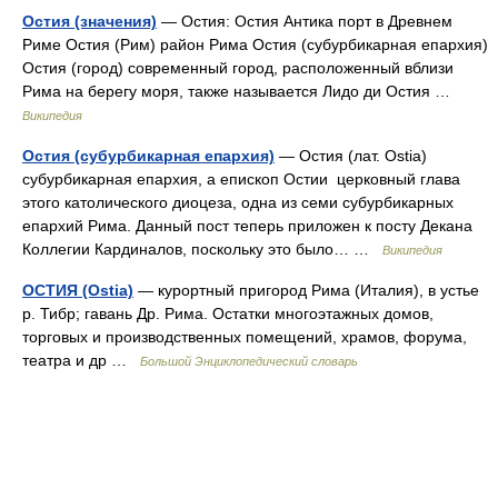
Остия (значения)
— Остия: Остия Антика порт в Древнем
Риме Остия (Рим) район Рима Остия (субурбикарная епархия)
Остия (город) современный город, расположенный вблизи
Рима на берегу моря, также называется Лидо ди Остия …
Википедия
Остия (субурбикарная епархия)
— Остия (лат. Ostia)
субурбикарная епархия, а епископ Остии церковный глава
этого католического диоцеза, одна из семи субурбикарных
епархий Рима. Данный пост теперь приложен к посту Декана
Коллегии Кардиналов, поскольку это было… …
Википедия
ОСТИЯ (Ostia)
— курортный пригород Рима (Италия), в устье
р. Тибр; гавань Др. Рима. Остатки многоэтажных домов,
торговых и производственных помещений, храмов, форума,
театра и др …
Большой Энциклопедический словарь