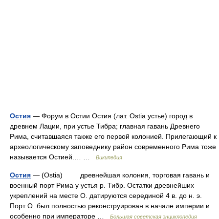
Остия
— Форум в Остии Остия (лат. Ostia устье) город в
древнем Лации, при устье Тибра; главная гавань Древнего
Рима, считавшаяся также его первой колонией. Прилегающий к
археологическому заповеднику район современного Рима тоже
называется Остией.… …
Википедия
Остия
— (Ostia) древнейшая колония, торговая гавань и
военный порт Рима у устья р. Тибр. Остатки древнейших
укреплений на месте О. датируются серединой 4 в. до н. э.
Порт О. был полностью реконструирован в начале империи и
особенно при императоре …
Большая советская энциклопедия