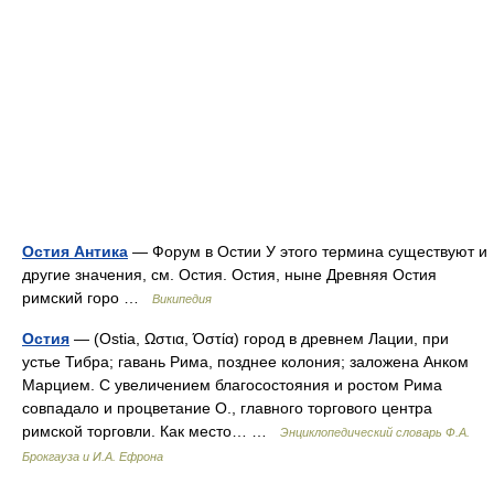
Остия Антика
— Форум в Остии У этого термина существуют и
другие значения, см. Остия. Остия, ныне Древняя Остия
римский горо …
Википедия
Остия
— (Ostia, Ωστια, Όστία) город в древнем Лации, при
устье Тибра; гавань Рима, позднее колония; заложена Анком
Марцием. С увеличением благосостояния и ростом Рима
совпадало и процветание О., главного торгового центра
римской торговли. Как место… …
Энциклопедический словарь Ф.А.
Брокгауза и И.А. Ефрона