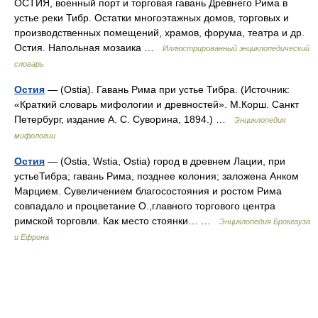
ОСТИЯ, военный порт и торговая гавань Древнего Рима в
устье реки Тибр. Остатки многоэтажных домов, торговых и
производственных помещений, храмов, форума, театра и др.
Остия. Напольная мозаика …
Иллюстрированный энциклопедический
словарь
Остия
— (Ostia). Гавань Рима при устье Тибра. (Источник:
«Краткий словарь мифологии и древностей». М.Корш. Санкт
Петербург, издание А. С. Суворина, 1894.) …
Энциклопедия
мифологии
Остия
— (Ostia, Wstia, Оstia) город в древнем Лации, при
устьеТибра; гавань Рима, позднее колония; заложена Анком
Марцием. Сувеличением благосостояния и ростом Рима
совпадало и процветание О.,главного торгового центра
римской торговли. Как место стоянки… …
Энциклопедия Брокгауза
и Ефрона