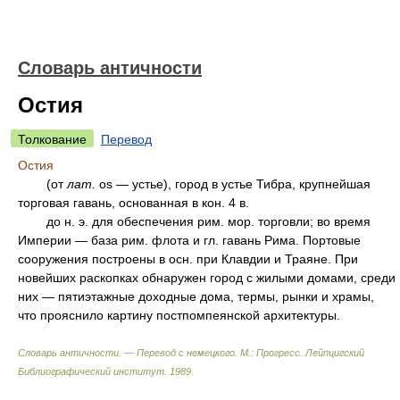
Словарь античности
Остия
Толкование
Перевод
Остия
(от
лат.
os — устье), город в устье Тибра, крупнейшая
торговая гавань, основанная в кон. 4 в.
до н. э. для обеспечения рим. мор. торговли; во время
Империи — база рим. флота и гл. гавань Рима. Портовые
сооружения построены в осн. при Клавдии и Траяне. При
новейших раскопках обнаружен город с жилыми домами, среди
них — пятиэтажные доходные дома, термы, рынки и храмы,
что прояснило картину постпомпеянской архитектуры.
Словарь античности. — Перевод с немецкого. М.: Прогресс
.
Лейпцигский
Библиографический институт
.
1989
.